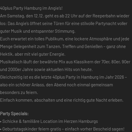
40plus Party Hamburg im Angie’s!
Am Samstag, den 12.12. geht es ab 22 Uhr auf der Reeperbahn wieder
los: Das Angie’s öffnet seine Türen für eine stilvolle Partynacht voller
guter Musik und entspannter Stimmung.
Euch erwartet ein tolles Publikum, eine lockere Atmosphäre und jede
Menge Gelegenheit zum Tanzen, Treffen und Genießen – ganz ohne
Hektik, aber mit viel guter Energie.
Musikalisch läuft der bewährte Mix aus Klassikern der 70er, 80er, 90er
und 2000er Jahre sowie aktuellen Hits von heute.
Gleichzeitig ist es die letzte 40plus Party in Hamburg im Jahr 2026 –
also ein schöner Anlass, den Abend noch einmal gemeinsam
besonders zu feiern.
Einfach kommen, abschalten und eine richtig gute Nacht erleben.
Party Specials:
• Schicke & familiäre Location im Herzen Hamburgs
• Geburtstagskinder feiern gratis – einfach vorher Bescheid sagen!